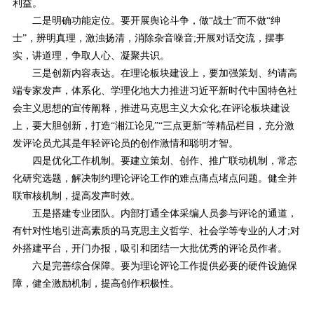
利益。
二是明确功能定位。要开展舆论斗争，做“战士”而不做“绅
士”，辨明真理，激浊扬清，消除杂音噪音;开展对话交流，摆事
实，讲道理，争取人心、凝聚共识。
三是创新内容表达。在理论板块建设上，要加强策划、约请高
端专家发声，体系化、学理化地大力推进习近平新时代中国特色社
会主义思想的宣传阐释，推进马克思主义大众化;在评论板块建设
上，要大胆创新，打造“湘江论见”“三点更新”等精品栏目，充分激
发评论员尤其是年轻评论员的创作激情和聪明才智。
四是优化工作机制。要建立策划、创作、推广联动机制，常态
化研究选题，解决制约理论评论工作的难点痛点堵点问题。健全并
联审核机制，提高发声时效。
五是搭建专业团队。内部打通全体采编人员参与评论的通道，
有针对性地引进高素质的马克思主义哲学、社会学等专业的人才;对
外搭建平台，开门办报，吸引和团结一大批优秀的评论员作者。
六是完善综合保障。要为理论评论工作提供必要的硬件设施保
障，健全激励机制，提高创作积极性。