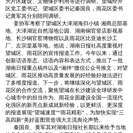
大片区建设、文物保护利用等进行调研。望城经开
区党工委书记、望城区委书记秦国良，雨花区委书
记黄军其分别陪同调研。
姜协军考察了望城区大泽湖海归小镇·湘商总部基
地、大泽湖近自然湿地公园、湖南铜官竖店影视基
地、长沙铜官窑博物馆以及雨花区比亚迪长沙工
厂、左宗棠墓等地。他说，湖南日报社高度重视对
望城区、雨花区的宣传报道工作。今年以来，通过
创新话语形态、话语内容和表达方式，推出了一批
湖南日报重点稿件以及“湘伴”微信公众号推文，对望
城区、雨花区推动高质量发展的好经验好做法进行
了多维度报道。下一步，将继续深化与望城区、雨
花区的合作交流，聚焦望城在长沙建设全球研发中
心城市中的担当作为、雨花全面建设全国一流现代
化强区的新亮点新成就新经验，以更鲜活、更深度
的报道展现“望城速度”“雨花精彩”，为加快实现“三
高四新”美好蓝图营造强大主流舆论声势。
秦国良、黄军其对湖南日报社长期以来给予当地