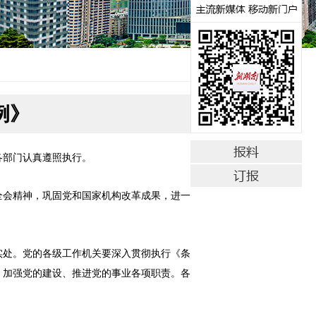
例》
各部门认真遵照执行。
全会精神，巩固党和国家机构改革成果，进一
实处。党的各级工作机关要深入贯彻执行《条
、加强党的建设、推进党的事业各项职责。各