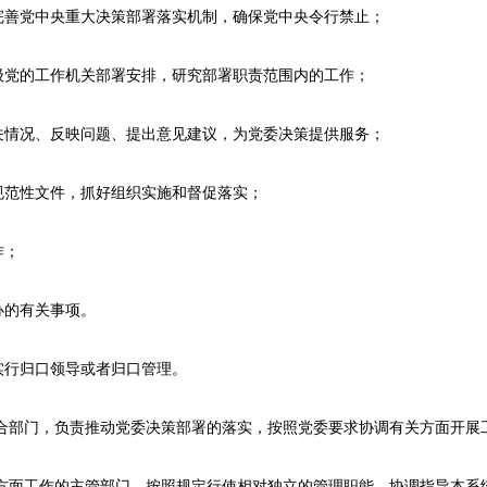
完善党中央重大决策部署落实机制，确保党中央令行禁止；
级党的工作机关部署安排，研究部署职责范围内的工作；
关情况、反映问题、提出意见建议，为党委决策提供服务；
规范性文件，抓好组织实施和督促落实；
作；
办的有关事项。
实行归口领导或者归口管理。
综合部门，负责推动党委决策部署的落实，按照党委要求协调有关方面开展
一方面工作的主管部门，按照规定行使相对独立的管理职能，协调指导本系