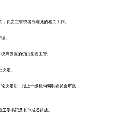
关，负责主管或者办理党的相关工作。
管理。
。统筹设置的仍由党委主管。
批决定。
讨论决定后，报上一级机构编制委员会审批，
察工委书记及其他成员组成。