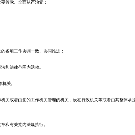
党要管党、全面从严治党；
党的各项工作协调一致、协同推进；
宪法和法律范围内活动。
作机关。
作机关或者由党的工作机关管理的机关，设在行政机关等或者由其整体承
党章和有关党内法规执行。