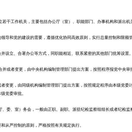
设立若干工作机关，主要包括办公厅（室）、职能部门、办事机构和派出机
的领导和党的建设的需要，遵循优化协同高效原则，实行总量控制和限额
合并设立、合署办公等方式，同职能相近、联系紧密的其他部门统筹设置
、合并或者变更，由中央机构编制管理部门提出方案，按照程序报党中央审
或者变更，由同级机构编制管理部门提出方案，按照规定程序由本级党委
本级党委审批。
（厅、委、室）务会，一般由正职、副职、派驻纪检监察组组长或者纪检监
要和从严控制的原则，严格按照有关规定执行。