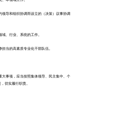
的领导和组织协调而设立的（决策）议事协调
领域、行业、系统的工作。
净担当的高素质专业化干部队伍。
重大事项，应当按照集体领导、民主集中、个
责，切实履行职责。