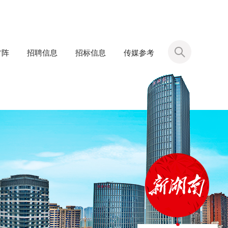
方阵
招聘信息
招标信息
传媒参考