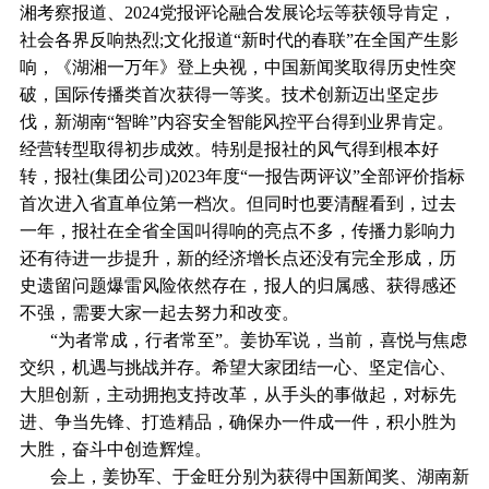
湘考察报道、2024党报评论融合发展论坛等获领导肯定，
社会各界反响热烈;文化报道“新时代的春联”在全国产生影
响，《湖湘一万年》登上央视，中国新闻奖取得历史性突
破，国际传播类首次获得一等奖。技术创新迈出坚定步
伐，新湖南“智眸”内容安全智能风控平台得到业界肯定。
经营转型取得初步成效。特别是报社的风气得到根本好
转，报社(集团公司)2023年度“一报告两评议”全部评价指标
首次进入省直单位第一档次。但同时也要清醒看到，过去
一年，报社在全省全国叫得响的亮点不多，传播力影响力
还有待进一步提升，新的经济增长点还没有完全形成，历
史遗留问题爆雷风险依然存在，报人的归属感、获得感还
不强，需要大家一起去努力和改变。
“为者常成，行者常至”。姜协军说，当前，喜悦与焦虑
交织，机遇与挑战并存。希望大家团结一心、坚定信心、
大胆创新，主动拥抱支持改革，从手头的事做起，对标先
进、争当先锋、打造精品，确保办一件成一件，积小胜为
大胜，奋斗中创造辉煌。
会上，姜协军、于金旺分别为获得中国新闻奖、湖南新