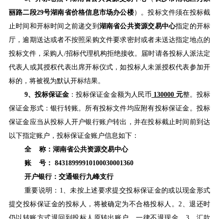
丽路二段
29
号湖南省价格信息市场办公楼
）。投标文件须在投标截
止时间和开标时间之前递交到
湖南省公共资源交易中心
指定的开标
厅，逾期送达或者不按照采购文件要求密封或者未送达指定地点的
投标文件，采购人/招标代理机构拒绝接收。届时请各投标人派法定
代表人或其授权代表出席开标仪式，如投标人未派授权代表参加开
标的，将被视为默认开标结果。
9
、投标保证金
：投标保证金金额为人民币
130000
元
整。投标
保证金形式：银行转账。所有投标文件均应附有投标保证金。投标
保证金应当从投标人开户银行账户转出，并在投标截止时间前到达
以下指定账户，投标保证金账户信息如下：
全 称：湖南省公共资源交易中心
账 号： 84318999910100030001360
开户银行：交通银行九峰支行
重要说明：1、
未按上述要求提交投标保证金的或
以现金形式
提交投标保证金的投标人
，将被确定为不合格投标人。2、退还时
仍以转账方式退回到投标人原转出账户，一律不退现金。3、
汇款