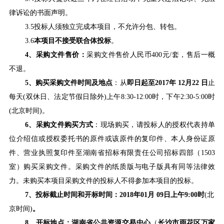
律诉讼的书面声明。
3.5
投标人须独立完成本项目，不允许分包、转包。
3.6
本项目不接受联合体投标
。
4
、采购文件售价：
采购文件售价人民币400元/套，售后一概
不退。
5
、购买采购文件时间及地点
：
从
即日起至2017年 12月22 日
止
每天(双休日、法定节假日除外)上午8:30-12:00时，下午2:30-5:00时
(北京时间)。
6
、采购文件购买方式
：
现场购买，请
投标人的授权代表
持单
位介绍信或授权委托书的原件或该原件的复印件、本人身份证原
件、营业执照复印件
至
湖南省招标有限责任公司招标四部（1503
室）
购买采购文件
。
采购文件的纸质版与电子版具有同等法律效
力。
未购买本项目采购文件的投标人不得参加本项目的投标。
7
、投标截止时间和开标时间：
2018
年01月 09日上午9:00时
(
北
京时间)
。
8
、开标地点：湖南省公共资源交易中心
（
长沙市雨花区万家